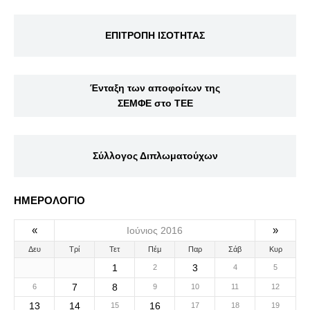
ΕΠΙΤΡΟΠΗ ΙΣΟΤΗΤΑΣ
Ένταξη των αποφοίτων της
ΣΕΜΦΕ στο ΤΕΕ
Σύλλογος Διπλωματούχων
ΗΜΕΡΟΛΟΓΙΟ
«
»
Ιούνιος 2016
Δευ
Τρί
Τετ
Πέμ
Παρ
Σάβ
Κυρ
1
3
2
4
5
7
8
6
9
10
11
12
13
14
16
15
17
18
19