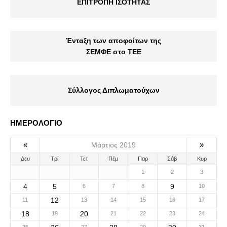
ΕΠΙΤΡΟΠΗ ΙΣΟΤΗΤΑΣ
Ένταξη των αποφοίτων της
ΣΕΜΦΕ στο ΤΕΕ
Σύλλογος Διπλωματούχων
ΗΜΕΡΟΛΟΓΙΟ
«
»
Μάρτιος 2019
Δευ
Τρί
Τετ
Πέμ
Παρ
Σάβ
Κυρ
1
2
3
4
5
9
6
7
8
10
12
11
13
14
15
16
17
18
20
19
21
22
23
24