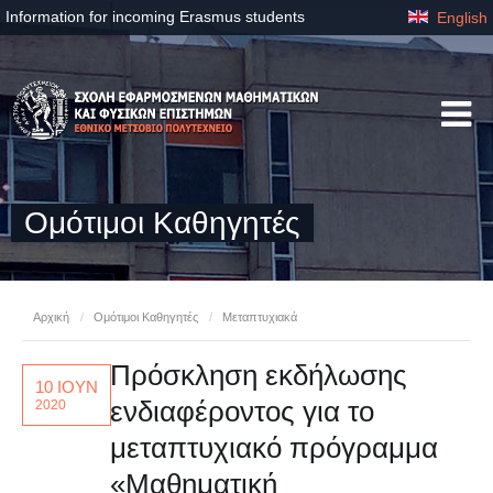
Information for incoming Erasmus students
English
Ομότιμοι Καθηγητές
Αρχική
/
Ομότιμοι Καθηγητές
/
Μεταπτυχιακά
Πρόσκληση εκδήλωσης
10 ΙΟΥΝ
ενδιαφέροντος για το
2020
μεταπτυχιακό πρόγραμμα
«Μαθηματική