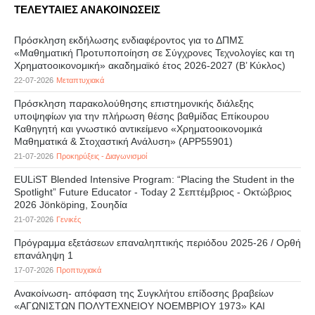
ΤΕΛΕΥΤΑΙΕΣ ΑΝΑΚΟΙΝΩΣΕΙΣ
Πρόσκληση εκδήλωσης ενδιαφέροντος για το ΔΠΜΣ
«Μαθηματική Προτυποποίηση σε Σύγχρονες Τεχνολογίες και τη
Χρηματοοικονομική» ακαδημαϊκό έτος 2026-2027 (B’ Kύκλος)
22-07-2026
Μεταπτυχιακά
Πρόσκληση παρακολούθησης επιστημονικής διάλεξης
υποψηφίων για την πλήρωση θέσης βαθμίδας Επίκουρου
Καθηγητή και γνωστικό αντικείμενο «Χρηματοοικονομικά
Μαθηματικά & Στοχαστική Ανάλυση» (APP55901)
21-07-2026
Προκηρύξεις - Διαγωνισμοί
EULiST Blended Intensive Program: “Placing the Student in the
Spotlight” Future Educator - Today 2 Σεπτέμβριος - Οκτώβριος
2026 Jönköping, Σουηδία
21-07-2026
Γενικές
Πρόγραμμα εξετάσεων επαναληπτικής περιόδου 2025-26 / Ορθή
επανάληψη 1
17-07-2026
Προπτυχιακά
Ανακοίνωση- απόφαση της Συγκλήτου επίδοσης βραβείων
«ΑΓΩΝΙΣΤΩΝ ΠΟΛΥΤΕΧΝΕΙΟΥ ΝΟΕΜΒΡΙΟΥ 1973» ΚΑΙ