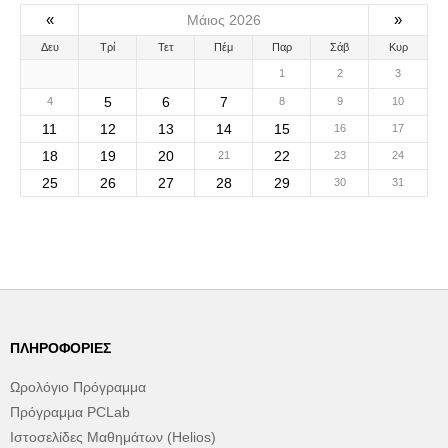
«
»
Μάιος 2026
Δευ
Τρί
Τετ
Πέμ
Παρ
Σάβ
Κυρ
1
2
3
5
6
7
4
8
9
10
11
12
13
14
15
16
17
18
19
20
22
21
23
24
25
26
27
28
29
30
31
ΠΛΗΡΟΦΟΡΊΕΣ
Ωρολόγιο Πρόγραμμα
Πρόγραμμα PCLab
Ιστοσελίδες Μαθημάτων (Helios)