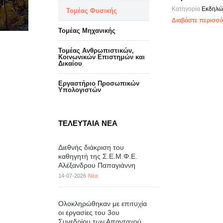
Κατηγορία
Εκδηλώ
Τομέας Φυσικής
Διαβάστε περισσότ
Τομέας Μηχανικής
Τομέας Ανθρωπιστικών,
Κοινωνικών Επιστημών και
Δικαίου
Eργαστήριo Προσωπικών
Υπολογιστών
ΤΕΛΕΥΤΑΙΑ ΝΕΑ
Διεθνής διάκριση του
καθηγητή της Σ.Ε.Μ.Φ.Ε.
Αλέξανδρου Παπαγιάννη
14-07-2026
Νέα
Ολοκληρώθηκαν με επιτυχία
οι εργασίες του 3ου
Συνεδρίου των Απανταχού