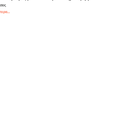
σεις
ερα...