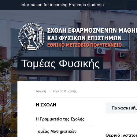
Information for incoming Erasmus students
Τομέας Φυσικής
Αρχική
/
Τομέας Φυσικής
Η ΣΧΟΛΗ
Παρασκευή,
Η Γραμματεία της Σχολής
Τομέας Μαθηματικών
Θερινό Ινστιτ