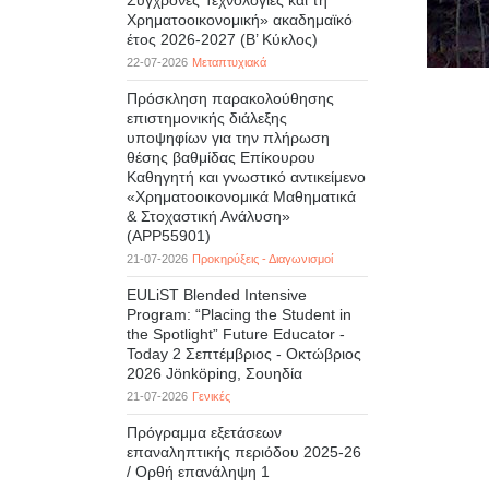
Σύγχρονες Τεχνολογίες και τη
Χρηματοοικονομική» ακαδημαϊκό
έτος 2026-2027 (B’ Kύκλος)
22-07-2026
Μεταπτυχιακά
Πρόσκληση παρακολούθησης
επιστημονικής διάλεξης
υποψηφίων για την πλήρωση
θέσης βαθμίδας Επίκουρου
Καθηγητή και γνωστικό αντικείμενο
«Χρηματοοικονομικά Μαθηματικά
& Στοχαστική Ανάλυση»
(APP55901)
21-07-2026
Προκηρύξεις - Διαγωνισμοί
EULiST Blended Intensive
Program: “Placing the Student in
the Spotlight” Future Educator -
Today 2 Σεπτέμβριος - Οκτώβριος
2026 Jönköping, Σουηδία
21-07-2026
Γενικές
Πρόγραμμα εξετάσεων
επαναληπτικής περιόδου 2025-26
/ Ορθή επανάληψη 1