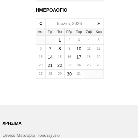
ΗΜΕΡΟΛΟΓΙΟ
«
»
Ιούλιος 2026
Δευ
Τρί
Τετ
Πέμ
Παρ
Σάβ
Κυρ
1
2
3
4
5
7
8
10
6
9
11
12
14
17
13
15
16
18
19
21
22
20
23
24
25
26
30
27
28
29
31
ΧΡΉΣΙΜΑ
Εθνικό Μετσόβιο Πολυτεχνείο