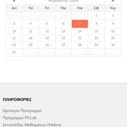
«
»
Αύγουστος 2026
Δευ
Τρί
Τετ
Πέμ
Παρ
Σάβ
Κυρ
1
2
7
3
4
5
6
8
9
10
11
12
13
14
15
16
17
18
19
20
21
22
23
24
25
26
27
28
29
30
31
ΠΛΗΡΟΦΟΡΊΕΣ
Ωρολόγιο Πρόγραμμα
Πρόγραμμα PCLab
Ιστοσελίδες Μαθημάτων (Helios)