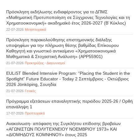
Πρόσκληση εκδήλωσης ενδιαφέροντος για το ΔΠΜΣ
«Μαθηματική Προτυποποίηση σε Σύγχρονες Τεχνολογίες και τη
Χρηματοοικονομική» ακαδημαϊκό έτος 2026-2027 (B’ Kύκλος)
22-07-2026
Μεταπτυχιακά
Πρόσκληση παρακολούθησης επιστημονικής διάλεξης
υποψηφίων για την πλήρωση θέσης βαθμίδας Επίκουρου
Καθηγητή και γνωστικό αντικείμενο «Χρηματοοικονομικά
Μαθηματικά & Στοχαστική Ανάλυση» (APP55901)
21-07-2026
Προκηρύξεις - Διαγωνισμοί
EULiST Blended Intensive Program: “Placing the Student in the
Spotlight” Future Educator - Today 2 Σεπτέμβριος - Οκτώβριος
2026 Jönköping, Σουηδία
21-07-2026
Γενικές
Πρόγραμμα εξετάσεων επαναληπτικής περιόδου 2025-26 / Ορθή
επανάληψη 1
17-07-2026
Προπτυχιακά
Ανακοίνωση- απόφαση της Συγκλήτου επίδοσης βραβείων
«ΑΓΩΝΙΣΤΩΝ ΠΟΛΥΤΕΧΝΕΙΟΥ ΝΟΕΜΒΡΙΟΥ 1973» ΚΑΙ
«ΔΙΟΜΗΔΟΥΣ ΚΟΜΝΗΝΟΥ» έτους 2025