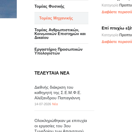
Κατηγορία
Προπτυ
Τομέας Φυσικής
Διαβάστε περισσότ
Τομέας Μηχανικής
Επί πτυχίω εξ
Τομέας Ανθρωπιστικών,
Κοινωνικών Επιστημών και
Κατηγορία
Προπτυ
Δικαίου
Διαβάστε περισσότ
Eργαστήριo Προσωπικών
Υπολογιστών
ΤΕΛΕΥΤΑΙΑ ΝΕΑ
Διεθνής διάκριση του
καθηγητή της Σ.Ε.Μ.Φ.Ε.
Αλέξανδρου Παπαγιάννη
14-07-2026
Νέα
Ολοκληρώθηκαν με επιτυχία
οι εργασίες του 3ου
Συνεδρίου των Απανταχού