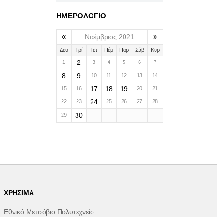
ΗΜΕΡΟΛΟΓΙΟ
«
»
Νοέμβριος 2021
Δευ
Τρί
Τετ
Πέμ
Παρ
Σάβ
Κυρ
2
1
3
4
5
6
7
8
9
10
11
12
13
14
17
18
19
15
16
20
21
24
22
23
25
26
27
28
30
29
ΧΡΉΣΙΜΑ
Εθνικό Μετσόβιο Πολυτεχνείο