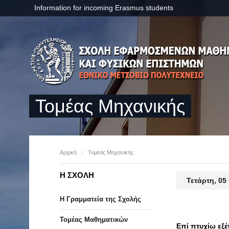
Information for incoming Erasmus students
Τομέας Μηχανικής
Αρχική
/
Τομέας Μηχανικής
Η ΣΧΟΛΗ
Τετάρτη, 05
Η Γραμματεία της Σχολής
Τομέας Μαθηματικών
Επί πτυχίω εξ