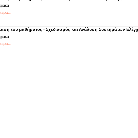
χιακά
ερα...
έταση του μαθήματος «Σχεδιασμός και Ανάλυση Συστημάτων Ελέγ
χιακά
ερα...