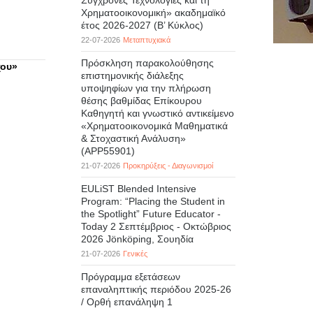
Σύγχρονες Τεχνολογίες και τη
Χρηματοοικονομική» ακαδημαϊκό
έτος 2026-2027 (B’ Kύκλος)
22-07-2026
Μεταπτυχιακά
Πρόσκληση παρακολούθησης
χου»
επιστημονικής διάλεξης
υποψηφίων για την πλήρωση
θέσης βαθμίδας Επίκουρου
Καθηγητή και γνωστικό αντικείμενο
«Χρηματοοικονομικά Μαθηματικά
& Στοχαστική Ανάλυση»
(APP55901)
21-07-2026
Προκηρύξεις - Διαγωνισμοί
EULiST Blended Intensive
Program: “Placing the Student in
the Spotlight” Future Educator -
Today 2 Σεπτέμβριος - Οκτώβριος
2026 Jönköping, Σουηδία
21-07-2026
Γενικές
Πρόγραμμα εξετάσεων
επαναληπτικής περιόδου 2025-26
/ Ορθή επανάληψη 1