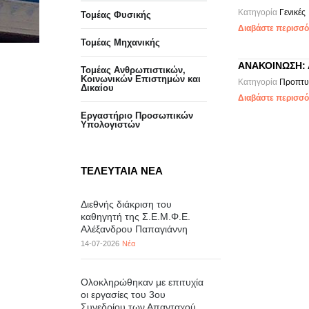
Κατηγορία
Γενικές
Τομέας Φυσικής
Διαβάστε περισσότ
Τομέας Μηχανικής
ΑΝΑΚΟΙΝΩΣΗ: 
Τομέας Ανθρωπιστικών,
Κοινωνικών Επιστημών και
Κατηγορία
Προπτυ
Δικαίου
Διαβάστε περισσότ
Eργαστήριo Προσωπικών
Υπολογιστών
ΤΕΛΕΥΤΑΙΑ ΝΕΑ
Διεθνής διάκριση του
καθηγητή της Σ.Ε.Μ.Φ.Ε.
Αλέξανδρου Παπαγιάννη
14-07-2026
Νέα
Ολοκληρώθηκαν με επιτυχία
οι εργασίες του 3ου
Συνεδρίου των Απανταχού