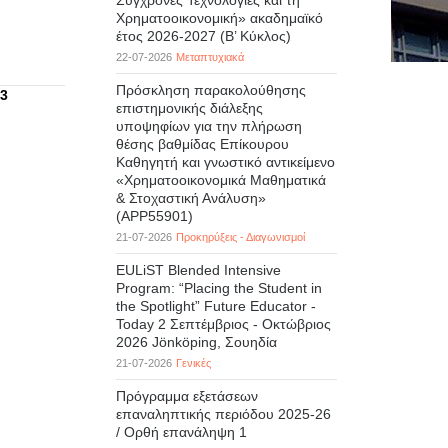
Σύγχρονες Τεχνολογίες και τη
Χρηματοοικονομική» ακαδημαϊκό
έτος 2026-2027 (B’ Kύκλος)
22-07-2026
Μεταπτυχιακά
Πρόσκληση παρακολούθησης
3
επιστημονικής διάλεξης
υποψηφίων για την πλήρωση
θέσης βαθμίδας Επίκουρου
Καθηγητή και γνωστικό αντικείμενο
«Χρηματοοικονομικά Μαθηματικά
& Στοχαστική Ανάλυση»
(APP55901)
21-07-2026
Προκηρύξεις - Διαγωνισμοί
EULiST Blended Intensive
Program: “Placing the Student in
the Spotlight” Future Educator -
Today 2 Σεπτέμβριος - Οκτώβριος
2026 Jönköping, Σουηδία
21-07-2026
Γενικές
Πρόγραμμα εξετάσεων
επαναληπτικής περιόδου 2025-26
/ Ορθή επανάληψη 1