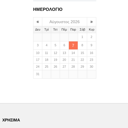
ΗΜΕΡΟΛΟΓΙΟ
«
»
Αύγουστος 2026
Δευ
Τρί
Τετ
Πέμ
Παρ
Σάβ
Κυρ
1
2
7
3
4
5
6
8
9
10
11
12
13
14
15
16
17
18
19
20
21
22
23
24
25
26
27
28
29
30
31
ΧΡΉΣΙΜΑ