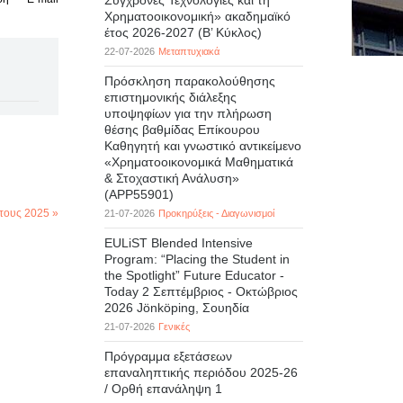
Σύγχρονες Τεχνολογίες και τη
Χρηματοοικονομική» ακαδημαϊκό
έτος 2026-2027 (B’ Kύκλος)
22-07-2026
Μεταπτυχιακά
Πρόσκληση παρακολούθησης
επιστημονικής διάλεξης
υποψηφίων για την πλήρωση
θέσης βαθμίδας Επίκουρου
Καθηγητή και γνωστικό αντικείμενο
«Χρηματοοικονομικά Μαθηματικά
& Στοχαστική Ανάλυση»
(APP55901)
τους 2025 »
21-07-2026
Προκηρύξεις - Διαγωνισμοί
EULiST Blended Intensive
Program: “Placing the Student in
the Spotlight” Future Educator -
Today 2 Σεπτέμβριος - Οκτώβριος
2026 Jönköping, Σουηδία
21-07-2026
Γενικές
Πρόγραμμα εξετάσεων
επαναληπτικής περιόδου 2025-26
/ Ορθή επανάληψη 1