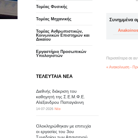
Κ
Τομέας Φυσικής
Τομέας Μηχανικής
Συνημμένα α
Anakoinos
Τομέας Ανθρωπιστικών,
Κοινωνικών Επιστημών και
Δικαίου
Eργαστήριo Προσωπικών
Υπολογιστών
Περισσότερα σε αυ
« Ανακοίνωση - Π
ΤΕΛΕΥΤΑΙΑ ΝΕΑ
Διεθνής διάκριση του
καθηγητή της Σ.Ε.Μ.Φ.Ε.
Αλέξανδρου Παπαγιάννη
14-07-2026
Νέα
Ολοκληρώθηκαν με επιτυχία
οι εργασίες του 3ου
Συνεδρίου των Απανταχού