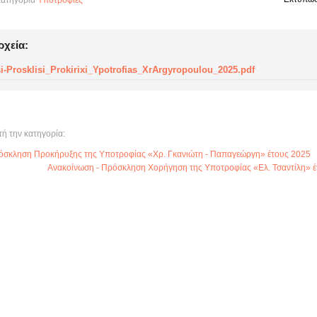
ατηγορία
Υποτροφίες
ρχεία:
i-Prosklisi_Prokirixi_Ypotrofias_XrArgyropoulou_2025.pdf
τή την κατηγορία:
ρόσκληση Προκήρυξης της Υποτροφίας «Χρ. Γκανιώτη - Παπαγεώργη» έτους 2025
Ανακοίνωση - Πρόσκληση Χορήγηση της Υποτροφίας «Ελ. Τσαντίλη» έ