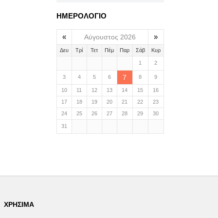
ΗΜΕΡΟΛΟΓΙΟ
«
»
Αύγουστος 2026
Δευ
Τρί
Τετ
Πέμ
Παρ
Σάβ
Κυρ
1
2
7
3
4
5
6
8
9
10
11
12
13
14
15
16
17
18
19
20
21
22
23
24
25
26
27
28
29
30
31
ΧΡΉΣΙΜΑ