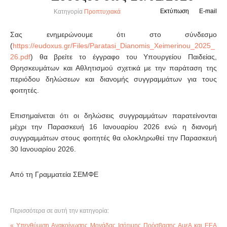
Εκτύπωση
E-mail
Κατηγορία
Προπτυχιακά
Σας ενημερώνουμε ότι στο σύνδεσμο
(
https://eudoxus.gr/Files/Paratasi_Dianomis_Xeimerinou_2025_
26.pdf
) θα βρείτε το έγγραφο του Υπουργείου Παιδείας,
Θρησκευμάτων και Αθλητισμού σχετικά με την παράταση της
περιόδου δηλώσεων και διανομής συγγραμμάτων για τους
φοιτητές.
Επισημαίνεται ότι οι δηλώσεις συγγραμμάτων παρατείνονται
μέχρι την Παρασκευή 16 Ιανουαρίου 2026 ενώ η διανομή
συγγραμμάτων στους φοιτητές θα ολοκληρωθεί την Παρασκευή
30 Ιανουαρίου 2026.
Από τη Γραμματεία ΣΕΜΦΕ
Περισσότερα σε αυτή την κατηγορία:
« Υπενθύμιση Ανακοίνωσης Μονάδας Ισότιμης Πρόσβασης ΑμεΑ και ΕΕΑ