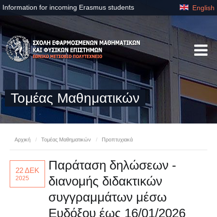
Information for incoming Erasmus students
English
Τομέας Μαθηματικών
Αρχική
/
Τομέας Μαθηματικών
/
Προπτυχιακά
Παράταση δηλώσεων -
22 ΔΕΚ
διανομής διδακτικών
2025
συγγραμμάτων μέσω
Ευδόξου έως 16/01/2026