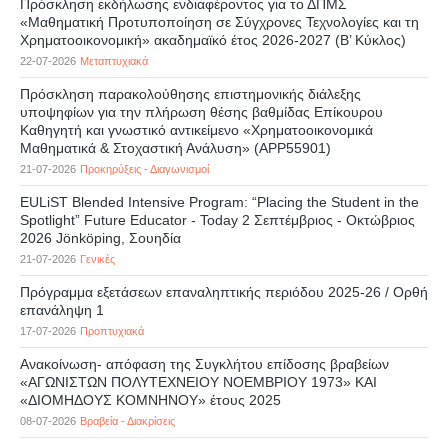
Πρόσκληση εκδήλωσης ενδιαφέροντος για το ΔΠΜΣ
«Μαθηματική Προτυποποίηση σε Σύγχρονες Τεχνολογίες και τη
Χρηματοοικονομική» ακαδημαϊκό έτος 2026-2027 (B’ Kύκλος)
22-07-2026
Μεταπτυχιακά
Πρόσκληση παρακολούθησης επιστημονικής διάλεξης
υποψηφίων για την πλήρωση θέσης βαθμίδας Επίκουρου
Καθηγητή και γνωστικό αντικείμενο «Χρηματοοικονομικά
Μαθηματικά & Στοχαστική Ανάλυση» (APP55901)
21-07-2026
Προκηρύξεις - Διαγωνισμοί
EULiST Blended Intensive Program: “Placing the Student in the
Spotlight” Future Educator - Today 2 Σεπτέμβριος - Οκτώβριος
2026 Jönköping, Σουηδία
21-07-2026
Γενικές
Πρόγραμμα εξετάσεων επαναληπτικής περιόδου 2025-26 / Ορθή
επανάληψη 1
17-07-2026
Προπτυχιακά
Ανακοίνωση- απόφαση της Συγκλήτου επίδοσης βραβείων
«ΑΓΩΝΙΣΤΩΝ ΠΟΛΥΤΕΧΝΕΙΟΥ ΝΟΕΜΒΡΙΟΥ 1973» ΚΑΙ
«ΔΙΟΜΗΔΟΥΣ ΚΟΜΝΗΝΟΥ» έτους 2025
08-07-2026
Βραβεία - Διακρίσεις