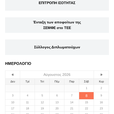
ΕΠΙΤΡΟΠΗ ΙΣΟΤΗΤΑΣ
Ένταξη των αποφοίτων της
ΣΕΜΦΕ στο ΤΕΕ
Σύλλογος Διπλωματούχων
ΗΜΕΡΟΛΟΓΙΟ
«
»
Αύγουστος 2026
Δευ
Τρί
Τετ
Πέμ
Παρ
Σάβ
Κυρ
1
2
8
3
4
5
6
7
9
10
11
12
13
14
15
16
17
18
19
20
21
22
23