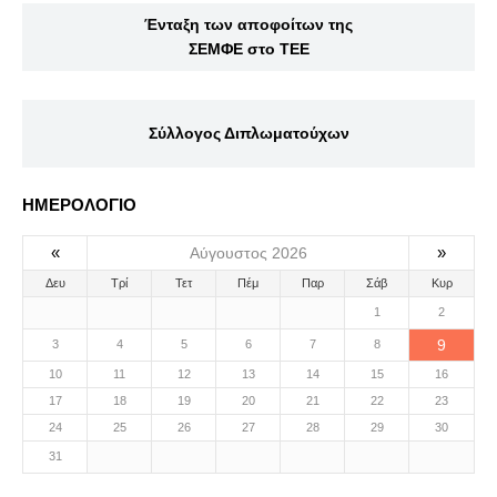
Ένταξη των αποφοίτων της
ΣΕΜΦΕ στο ΤΕΕ
Σύλλογος Διπλωματούχων
ΗΜΕΡΟΛΟΓΙΟ
«
»
Αύγουστος 2026
Δευ
Τρί
Τετ
Πέμ
Παρ
Σάβ
Κυρ
1
2
9
3
4
5
6
7
8
10
11
12
13
14
15
16
17
18
19
20
21
22
23
24
25
26
27
28
29
30
31