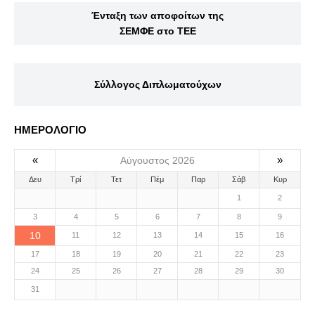
Ένταξη των αποφοίτων της
ΣΕΜΦΕ στο ΤΕΕ
Σύλλογος Διπλωματούχων
ΗΜΕΡΟΛΟΓΙΟ
«
»
Αύγουστος 2026
Δευ
Τρί
Τετ
Πέμ
Παρ
Σάβ
Κυρ
1
2
3
4
5
6
7
8
9
10
11
12
13
14
15
16
17
18
19
20
21
22
23
24
25
26
27
28
29
30
31