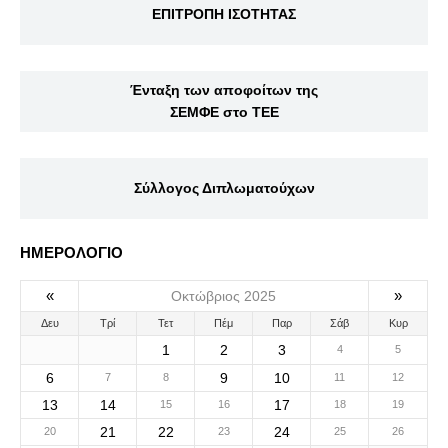
ΕΠΙΤΡΟΠΗ ΙΣΟΤΗΤΑΣ
Ένταξη των αποφοίτων της
ΣΕΜΦΕ στο ΤΕΕ
Σύλλογος Διπλωματούχων
ΗΜΕΡΟΛΟΓΙΟ
«
»
Οκτώβριος 2025
Δευ
Τρί
Τετ
Πέμ
Παρ
Σάβ
Κυρ
1
2
3
4
5
6
9
10
7
8
11
12
13
14
17
15
16
18
19
21
22
24
20
23
25
26