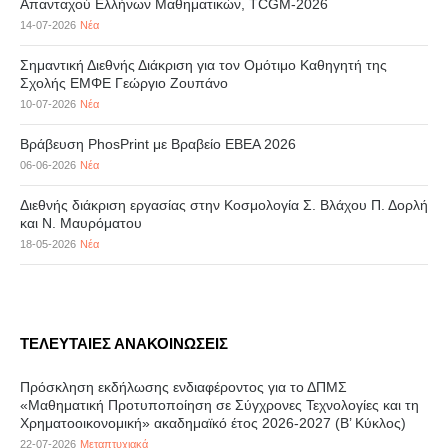
Απανταχού Ελλήνων Μαθηματικών, TCGM-2026
14-07-2026
Νέα
Σημαντική Διεθνής Διάκριση για τον Ομότιμο Καθηγητή της
Σχολής ΕΜΦΕ Γεώργιο Ζουπάνο
10-07-2026
Νέα
Βράβευση PhosPrint με Βραβείο ΕΒΕΑ 2026
06-06-2026
Νέα
Διεθνής διάκριση εργασίας στην Κοσμολογία Σ. Βλάχου Π. Δορλή
και Ν. Μαυρόματου
18-05-2026
Νέα
ΤΕΛΕΥΤΑΙΕΣ ΑΝΑΚΟΙΝΩΣΕΙΣ
Πρόσκληση εκδήλωσης ενδιαφέροντος για το ΔΠΜΣ
«Μαθηματική Προτυποποίηση σε Σύγχρονες Τεχνολογίες και τη
Χρηματοοικονομική» ακαδημαϊκό έτος 2026-2027 (B’ Kύκλος)
22-07-2026
Μεταπτυχιακά