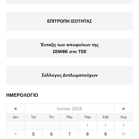
ΕΠΙΤΡΟΠΗ ΙΣΟΤΗΤΑΣ
Ένταξη των αποφοίτων της
ΣΕΜΦΕ στο ΤΕΕ
Σύλλογος Διπλωματούχων
ΗΜΕΡΟΛΟΓΙΟ
«
»
Ιούνιος 2018
Δευ
Τρί
Τετ
Πέμ
Παρ
Σάβ
Κυρ
1
2
3
5
6
7
8
9
4
10