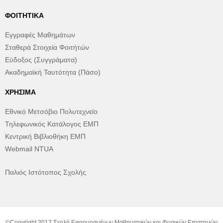
ΦΟΙΤΗΤΙΚΆ
Εγγραφές Μαθημάτων
Σταθερά Στοιχεία Φοιτήτών
Εύδοξος (Συγγράματα)
Ακαδημαϊκή Ταυτότητα (Πάσο)
ΧΡΉΣΙΜΑ
Εθνικό Μετσόβιο Πολυτεχνείο
Τηλεφωνικός Κατάλογος ΕΜΠ
Κεντρική Βιβλιοθήκη ΕΜΠ
Webmail NTUA
Παλιός Ιστότοπος Σχολής
©Copyright 2017 Σχολή Εφαρμοσμένων Μαθηματικών και Φυσικών Επιστημών