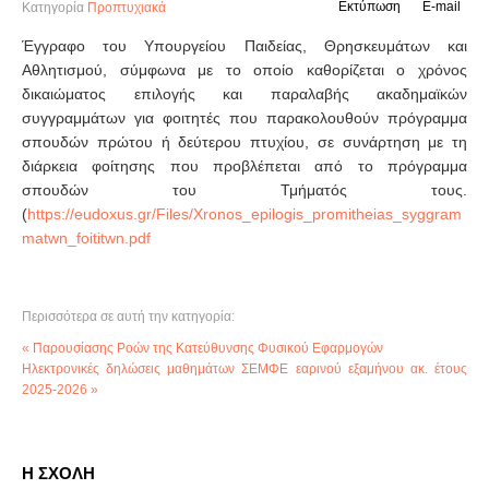
Εκτύπωση
E-mail
Κατηγορία
Προπτυχιακά
Έγγραφο του Υπουργείου Παιδείας, Θρησκευμάτων και
Αθλητισμού, σύμφωνα με το οποίο καθορίζεται ο χρόνος
δικαιώματος επιλογής και παραλαβής ακαδημαϊκών
συγγραμμάτων για φοιτητές που παρακολουθούν πρόγραμμα
σπουδών πρώτου ή δεύτερου πτυχίου, σε συνάρτηση με τη
διάρκεια φοίτησης που προβλέπεται από το πρόγραμμα
σπουδών του Τμήματός τους.
(
https://eudoxus.gr/Files/Xronos_epilogis_promitheias_syggram
matwn_foititwn.pdf
Περισσότερα σε αυτή την κατηγορία:
« Παρουσίασης Ροών της Κατεύθυνσης Φυσικού Εφαρμογών
Ηλεκτρονικές δηλώσεις μαθημάτων ΣΕΜΦΕ εαρινού εξαμήνου ακ. έτους
2025-2026 »
Η ΣΧΟΛΗ