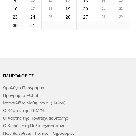
9
12
13
10
11
14
15
16
19
20
17
18
21
22
23
24
26
27
25
28
29
30
31
ΠΛΗΡΟΦΟΡΊΕΣ
Ωρολόγιο Πρόγραμμα
Πρόγραμμα PCLab
Ιστοσελίδες Μαθημάτων (Helios)
Ο Χάρτης της ΣΕΜΦΕ
Ο Χάρτης της Πολυτεχνειούπολης
Ο Καιρός στη Πολυτεχνειούπολη
Πώς θα έρθετε - Γενικές Πληροφορίες