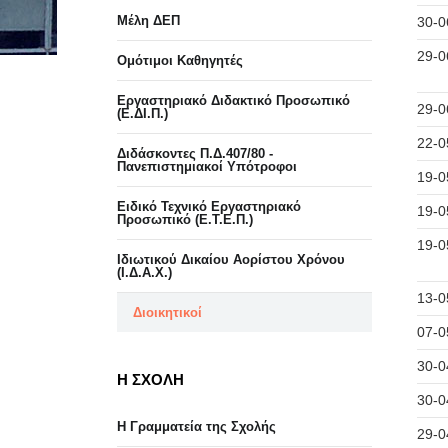
Μέλη ΔΕΠ
30-0
29-0
Ομότιμοι Καθηγητές
Εργαστηριακό Διδακτικό Προσωπικό
29-0
(Ε.ΔΙ.Π.)
22-0
Διδάσκοντες Π.Δ.407/80 -
Πανεπιστημιακοί Υπότροφοι
19-0
Ειδικό Τεχνικό Εργαστηριακό
19-0
Προσωπικό (Ε.Τ.Ε.Π.)
19-0
Ιδιωτικού Δικαίου Αορίστου Χρόνου
(Ι.Δ.Α.Χ.)
13-0
Διοικητικοί
07-0
30-0
Η ΣΧΟΛΗ
30-0
Η Γραμματεία της Σχολής
29-0