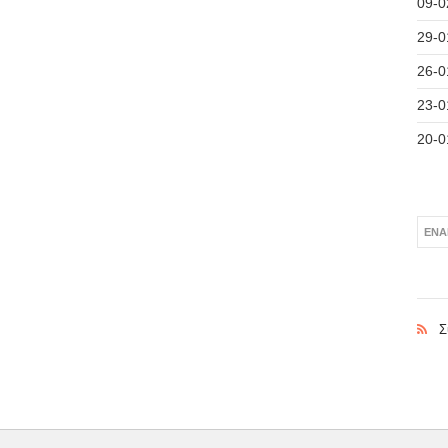
09-0
29-0
26-0
23-0
20-0
ΈΝΑ
Σ